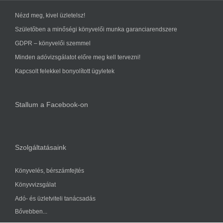
Nézd meg, kivel üzletelsz!
Születőben a minőségi könyvelői munka garanciarendszere
GDPR – könyvelői szemmel
Minden adóvizsgálatot előre meg kell tervezni!
Kapcsolt felekkel bonyolított ügyletek
Stallum a Facebook-on
Szolgáltatásaink
Könyvelés, bérszámfejtés
Könyvvizsgálat
Adó- és üzletviteli tanácsadás
Bővebben...