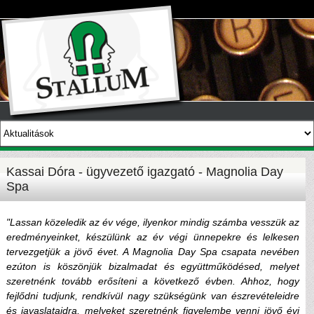
Kassai Dóra - ügyvezető igazgató - Magnolia Day
Spa
"Lassan közeledik az év vége, ilyenkor mindig számba vesszük az
eredményeinket, készülünk az év végi ünnepekre és lelkesen
tervezgetjük a jövő évet. A Magnolia Day Spa csapata nevében
ezúton is köszönjük bizalmadat és együttműködésed, melyet
szeretnénk tovább erősíteni a következő évben. Ahhoz, hogy
fejlődni tudjunk, rendkívül nagy szükségünk van észrevételeidre
és javaslataidra, melyeket szeretnénk figyelembe venni jövő évi