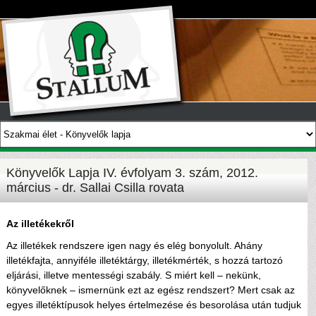
Könyvelők Lapja IV. évfolyam 3. szám, 2012.
március - dr. Sallai Csilla rovata
Az illetékekről
Az illetékek rendszere igen nagy és elég bonyolult. Ahány
illetékfajta, annyiféle illetéktárgy, illetékmérték, s hozzá tartozó
eljárási, illetve mentességi szabály. S miért kell – nekünk,
könyvelőknek – ismernünk ezt az egész rendszert? Mert csak az
egyes illetéktípusok helyes értelmezése és besorolása után tudjuk