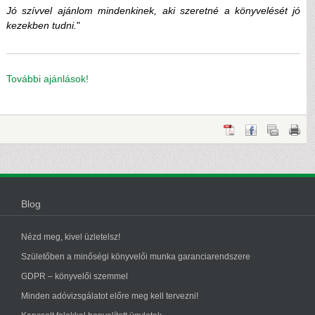
Jó szívvel ajánlom mindenkinek, aki szeretné a könyvelését jó
kezekben tudni.
"
További ajánlások!
Blog
Nézd meg, kivel üzletelsz!
Születőben a minőségi könyvelői munka garanciarendszere
GDPR – könyvelői szemmel
Minden adóvizsgálatot előre meg kell tervezni!