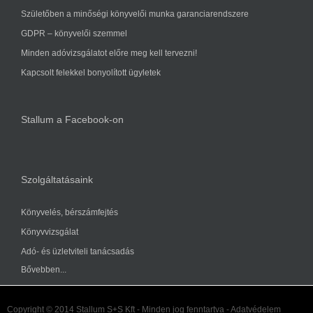
Születőben a minőségi könyvelői munka garanciarendszere
GDPR – könyvelői szemmel
Minden adóvizsgálatot előre meg kell tervezni!
Kapcsolt felekkel bonyolított ügyletek
Stallum a Facebook-on
Szolgáltatásaink
Könyvelés, bérszámfejtés
Könyvvizsgálat
Adó- és üzletviteli tanácsadás
Bővebben...
Copyright © 2014 Stallum S+S Kft -
Minden jog fenntartva
-
Adatvédelem