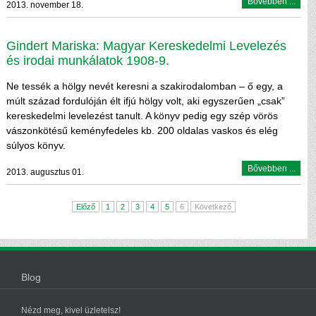
Bővebben ...
2013. november 18.
Gindert Mariska: Magyar Kereskedelmi Levelezés
és irodai munkálatok 1908-9.
Ne tessék a hölgy nevét keresni a szakirodalomban – ő egy, a
múlt század fordulóján élt ifjú hölgy volt, aki egyszerűen „csak”
kereskedelmi levelezést tanult. A könyv pedig egy szép vörös
vászonkötésű keményfedeles kb. 200 oldalas vaskos és elég
súlyos könyv.
Bővebben ...
2013. augusztus 01.
Előző
1
2
3
4
5
6
Következő
Blog
Nézd meg, kivel üzletelsz!