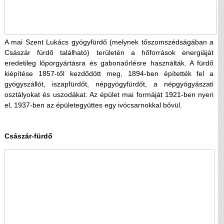
A mai Szent Lukács gyógyfürdő (melynek tőszomszédságában a
Császár fürdő található) területén a hőforrások energiáját
eredetileg lőporgyártásra és gabonaőrlésre használták. A fürdő
kiépítése 1857-től kezdődött meg, 1894-ben építették fel a
gyógyszállót, iszapfürdőt, népgyógyfürdőt, a népgyógyászati
osztályokat és uszodákat. Az épület mai formáját 1921-ben nyeri
el, 1937-ben az épületegyüttes egy ivócsarnokkal bővül.
Császár-fürdő