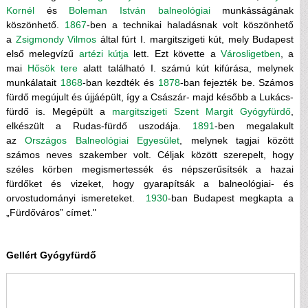
Kornél
és
Boleman István
balneológiai
munkásságának
köszönhető.
1867
-ben a technikai haladásnak volt köszönhető
a
Zsigmondy Vilmos
által fúrt I. margitszigeti kút, mely Budapest
első melegvízű
artézi kútja
lett. Ezt követte a
Városligetben
, a
mai
Hősök tere
alatt található I. számú kút kifúrása, melynek
munkálatait
1868
-ban kezdték és
1878
-ban fejezték be. Számos
fürdő megújult és újjáépült, így a Császár- majd később a Lukács-
fürdő is. Megépült a
margitszigeti
Szent Margit Gyógyfürdő
,
elkészült a Rudas-fürdő uszodája.
1891
-ben megalakult
az
Országos Balneológiai Egyesület
, melynek tagjai között
számos neves szakember volt. Céljak között szerepelt, hogy
széles körben megismertessék és népszerűsítsék a hazai
fürdőket és vizeket, hogy gyarapítsák a balneológiai- és
orvostudományi ismereteket.
1930
-ban Budapest megkapta a
„Fürdőváros” címet."
Gellért Gyógyfürdő