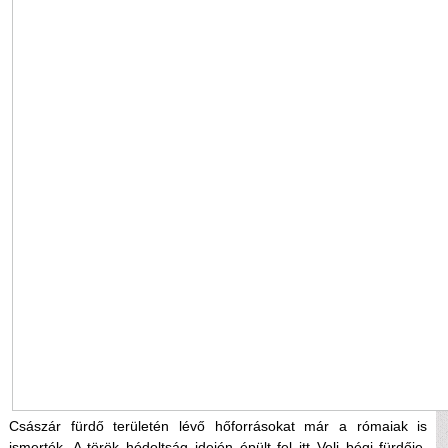
Császár fürdő területén lévő hőforrásokat már a rómaiak is
ismerték. A török hódoltság idején épült fel itt Veli bégi fürdője,