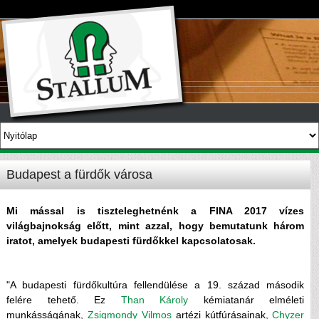
Budapest a fürdők városa
Mi mással is tiszteleghetnénk a FINA 2017 vízes
világbajnokság előtt, mint azzal, hogy bemutatunk három
iratot, amelyek budapesti fürdőkkel kapcsolatosak.
"A budapesti fürdőkultúra fellendülése a 19. század második
felére tehető. Ez
Than Károly
kémiatanár elméleti
munkásságának,
Zsigmondy Vilmos
artézi kútfúrásainak,
Chyzer