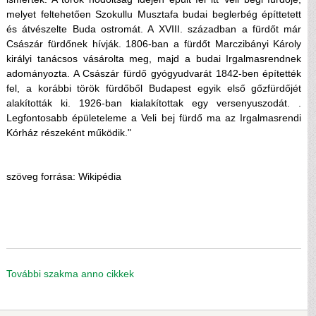
melyet feltehetően Szokullu Musztafa budai beglerbég építtetett
és átvészelte Buda ostromát. A XVIII. században a fürdőt már
Császár fürdőnek hívják. 1806-ban a fürdőt Marczibányi Károly
királyi tanácsos vásárolta meg, majd a budai Irgalmasrendnek
adományozta. A Császár fürdő gyógyudvarát 1842-ben építették
fel, a korábbi török fürdőből Budapest egyik első gőzfürdőjét
alakították ki. 1926-ban kialakítottak egy versenyuszodát. .
Legfontosabb épületeleme a Veli bej fürdő ma az Irgalmasrendi
Kórház részeként működik."
szöveg forrása: Wikipédia
További szakma anno cikkek