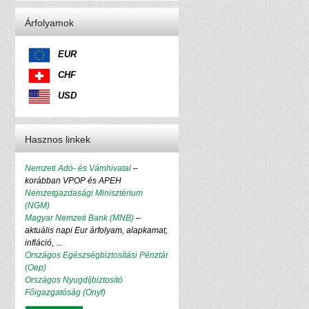
Árfolyamok
EUR
CHF
USD
Hasznos linkek
Nemzeti Adó- és Vámhivatal
–
korábban VPOP és APEH
Nemzetgazdasági Minisztérium
(NGM)
Magyar Nemzeti Bank (MNB)
–
aktuális napi Eur árfolyam, alapkamat,
infláció, ...
Országos Egészségbiztosítási Pénztár
(Oep)
Országos Nyugdíjbiztosító
Főigazgatóság (Onyf)