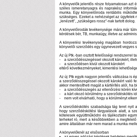
A könyvelők jelentős része folyamatosan azt
széles ismeretanyagra és naprakész informác
munka. Egy könyvelőiroda rentábilis működt
szükséges. Ezeket a nehézséget az ügyfelek n
„lenézett”, „szükséges rossz”-nak tartott dolog.
A könyvelőirodák tevékenysége mára már túlnő 
kérdések bér, TB, munkaügy, illetve az adminis
A könyvelési tevékenység magában hordozza 
könyvelői szerződés egy úgynevezett vegyes sz
Az új Ptk.-ban osztott felelősségi rendszerrel 
- a szerződésszegéssel okozott károkért, illet
- a szerződésen kívül okozott károkért
eltérő következményeket, kimentési lehetőségek
Az új Ptk egyik nagyon jelentős változása is
a szerződésszegéssel okozott károkért való fe
akkor mentesítheti magát a kártérítés alól, ha b
- a szerződésszegés az ellenőrzési körén kívü
- a kárt okozó körülmény a szerződéskötés idő
- nem volt elvárható, hogy a körülményt elkerül
A szerződéskötés szabadsága tág teret nyit a
hogy szerződéskötési tárgyalások alatt, a s
kötelesek együttműködni és tájékoztatni egym
terheket ró, mert a későbbiekben a megfelelő 
amire általában már nem marad a munka mellet
A könyvelőknél az elsősorban
• az egyes adózási kérdések helytelen megít