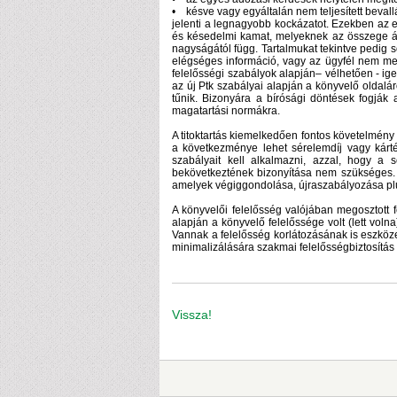
• késve vagy egyáltalán nem teljesített bevallá
jelenti a legnagyobb kockázatot. Ezekben az es
és késedelmi kamat, melyeknek az összege ál
nagyságától függ. Tartalmukat tekintve pedi
elégséges információ, vagy az ügyfél nem meg
felelősségi szabályok alapján– vélhetően - ig
az új Ptk szabályai alapján a könyvelő oldaláró
tűnik. Bizonyára a bírósági döntések fogják
magatartási normákra.
A titoktartás kiemelkedően fontos követelmény 
a következménye lehet sérelemdíj vagy kártérí
szabályait kell alkalmazni, azzal, hogy a 
bekövetkeztének bizonyítása nem szükséges. E
amelyek végiggondolása, újraszabályozása plu
A könyvelői felelősség valójában megosztott f
alapján a könyvelő felelőssége volt (lett voln
Vannak a felelősség korlátozásának is eszköze
minimalizálására szakmai felelősségbiztosítás
Vissza!