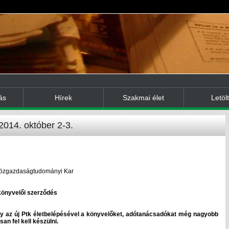
ás
Hírek
Szakmai élet
Letöl
2014. október 2-3.
özgazdaságtudományi Kar
 könyvelői szerződés
ogy az új Ptk életbelépésével a könyvelőket, adótanácsadókat még nagyobb
an fel kell készülni.