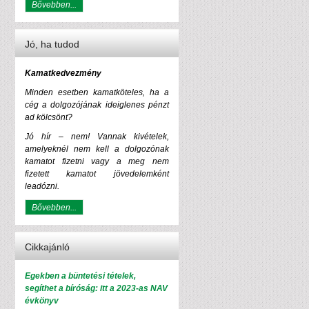
Bővebben...
Jó, ha tudod
Kamatkedvezmény
Minden esetben kamatköteles, ha a
cég a dolgozójának ideiglenes pénzt
ad kölcsönt?
Jó hír – nem! Vannak kivételek,
amelyeknél nem kell a dolgozónak
kamatot fizetni vagy a meg nem
fizetett kamatot jövedelemként
leadózni.
Bővebben...
Cikkajánló
Egekben a büntetési tételek,
segíthet a bíróság: itt a 2023-as NAV
évkönyv