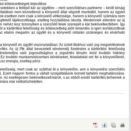
si kötelezettségek teljesítése
etekben a fellépő kár az ügyfélre – mint szerződéses partnerre – kirótt bírság
talában nem közvetlenül a könyvelő által végzett munkától, hanem az ügylet
g sok esetben nem csak a könyvelő vétkessége, hanem a könyvelő számára nem
felelő tájékozottsága, esetleg hozzáállása okozta. Mindennek ellenére az új
en nehéz lesz bizonyítani a szerződő felek szerepét a kár bekövetkeztében. Így
l a kártérítési felelősség és kötelezettség alóli kimentés is igen korlátozottnak
 az etalon megadni az ügyfél és a könyvelő oldalán szükséges és elvárható
a könyvelő és ügyfél viszonylatában. Az üzleti titokhoz való jog megsértésének
tés. Az új Ptk által bevezetett sérelemdíj fizetésére a kártérítési felelősség
sérelemdíjra való jogosultsághoz a jogsértés tényén kívül további hátrány
z további munkamódszertani kérdéseket, feladatokat vet fel a könyvelőknél,
sz energia, esetleg pénz.
elelősség, mert csak az szállhat át a könyvelőre, ami a könyvelési szerződés
a). Ezért nagyon fontos a vállalt szolgáltatások korrekt tartalmi meghatározása.
i. Az esetlegesen bekövetkezett károk, s az ebből eredő kártérítés terheinek a
 mára már nélkülözhetetlen.