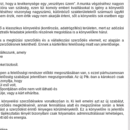
 érzi, hogy a tevékenysége egy „veszélyes üzem”. A munka végzéséhez nagyon
ióra van szükség, ezen túl komoly emberi kvalitásokat is igény a könyvelői
etéséhez viszonylag nagyszámú, különböző szakterületekről származó ügyfél
em érzik, nem értik vagy nem akarják érteni, sőt a könyvelés sok esetben egy
a klasszikus könyvelési (kontírozás, adatrögzítési) területen, mert az adózási
ztratív feladatok jelentős részének megoldása is a könyvelőkre hárul.
a megbízási szerződés és a vállalkozási szerződés elemeit, ez alapján a
erződésnek tekinthető. Ennek a kártérítési felelősség miatt van jelentősége.
találkozunk, amely
ve
et biztosít.
 éppen a felelősségi rendszer előbbi megosztásában van, s ezzel párhuzamosan
lelősség szabályai jelentősen megszigorodtak. Az új Ptk.-ban a károkozó csak
izonyítja, hogy
l eső volt,
pontjában előre nem volt látható és
je, vagy a kárt elhárítsa.
 könyvelési szerződésekre vonatkozóan is. Ki kell emelni azt az új szabályt,
zerződés megkötésénél, annak fennállása alatt és megszűnése során a felek
ást a szerződést érintő lényeges körülményekről. Ez a könyvelőre is jelentős
tájékoztatás tényét bizonyítani csak folyamatos adminisztrálással lehetséges,
t idő és energia.
élése