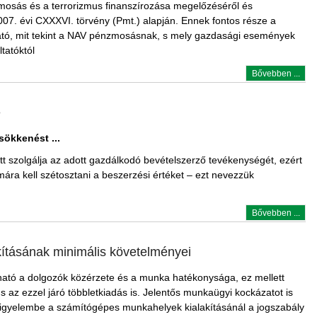
mosás és a terrorizmus finanszírozása megelőzéséről és
07. évi CXXXVI. törvény (Pmt.) alapján. Ennek fontos része a
ató, mit tekint a NAV pénzmosásnak, s mely gazdasági események
ltatóktól
Bővebben ...
e
sökkenést ...
t szolgálja az adott gazdálkodó bevételszerző tevékenységét, ezért
mára kell szétosztani a beszerzési értéket – ezt nevezzük
Bővebben ...
ításának minimális követelményei
ható a dolgozók közérzete és a munka hatékonysága, ez mellett
s az ezzel járó többletkiadás is. Jelentős munkaügyi kockázatot is
i figyelembe a számítógépes munkahelyek kialakításánál a jogszabály