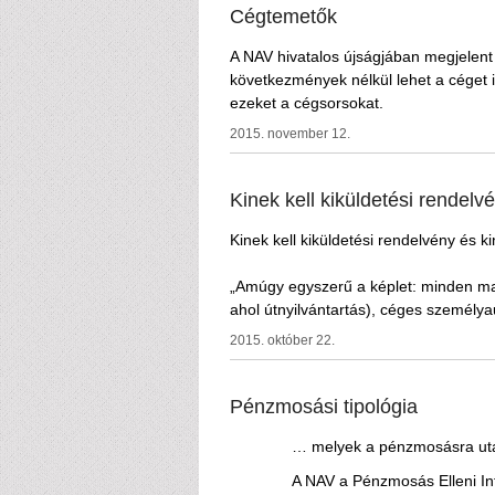
Cégtemetők
A NAV hivatalos újságjában megjelent 
következmények nélkül lehet a céget
ezeket a cégsorsokat.
2015. november 12.
Kinek kell kiküldetési rendelvé
Kinek kell kiküldetési rendelvény és ki
„Amúgy egyszerű a képlet: minden magá
ahol útnyilvántartás), céges személyau
2015. október 22.
Pénzmosási tipológia
… melyek a pénzmosásra uta
A NAV a Pénzmosás Elleni Inf