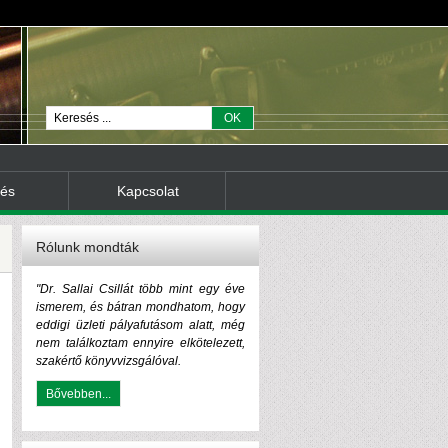
tés
Kapcsolat
Rólunk mondták
"Dr. Sallai Csillát több mint egy éve
ismerem, és bátran mondhatom, hogy
eddigi üzleti pályafutásom alatt, még
nem találkoztam ennyire elkötelezett,
szakértő könyvvizsgálóval.
Bővebben...