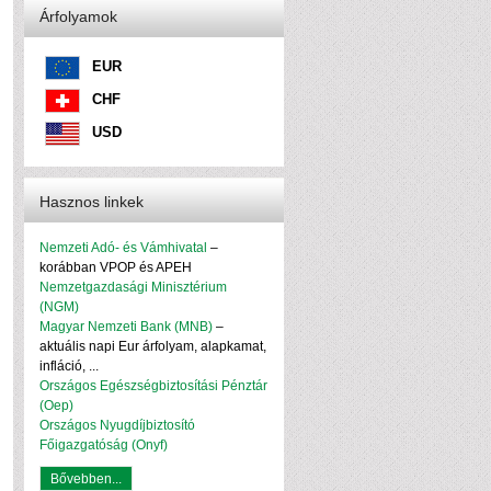
Árfolyamok
EUR
CHF
USD
Hasznos linkek
Nemzeti Adó- és Vámhivatal
–
korábban VPOP és APEH
Nemzetgazdasági Minisztérium
(NGM)
Magyar Nemzeti Bank (MNB)
–
aktuális napi Eur árfolyam, alapkamat,
infláció, ...
Országos Egészségbiztosítási Pénztár
(Oep)
Országos Nyugdíjbiztosító
Főigazgatóság (Onyf)
Bővebben...