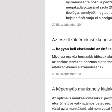
nyilvánosságra hozni a pénz
megakadályozásáról szóló 20
tipológia, amelyből megtudh
bejelentését várja el a szolgá
2015. szeptember 30.
Az eszközök értékcsökkenés
... hogyan kell elszámolni az értékc
Mivel az eszköz hosszabb időszak alat
az eszköz tervezett hasznos élettarta
értékcsökkenés elszámolásának.
2015. szeptember 10.
A képernyős munkahely kialak
Az optimális munkaállomásokkal javít
elkerülhetővé válik számos betegség, 
vállal az a munkáltató, aki nem vesz