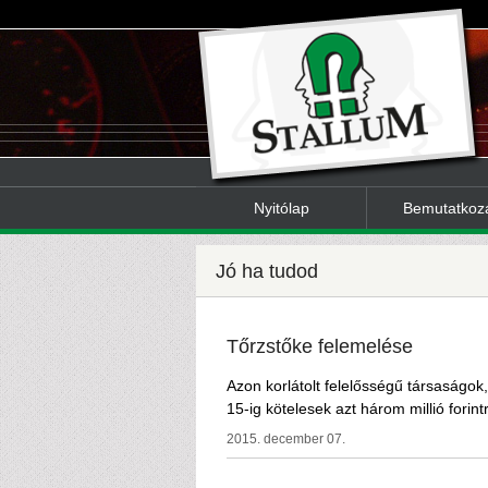
Nyitólap
Bemutatkoz
Jó ha tudod
Tőrzstőke felemelése
Azon korlátolt felelősségű társaságok
15-ig kötelesek azt három millió forintr
2015. december 07.