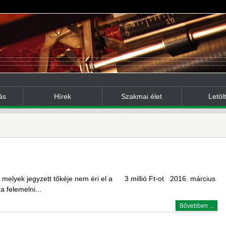
ás
Hírek
Szakmai élet
Letöl
, melyek jegyzett tőkéje nem éri el a 3 millió Ft-ot 2016. március
a felemelni...
Bővebben ...