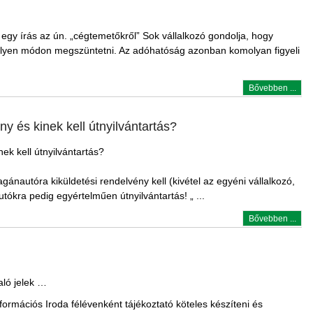
egy írás az ún. „cégtemetőkről” Sok vállalkozó gondolja, hogy
 ilyen módon megszüntetni. Az adóhatóság azonban komolyan figyeli
Bővebben ...
ny és kinek kell útnyilvántartás?
nek kell útnyilvántartás?
nautóra kiküldetési rendelvény kell (kivétel az egyéni vállalkozó,
tókra pedig egyértelműen útnyilvántartás! „ ...
Bővebben ...
ló jelek …
ormációs Iroda félévenként tájékoztató köteles készíteni és