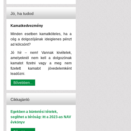
Jó, ha tudod
Kamatkedvezmény
Minden esetben kamatköteles, ha a
cég a dolgozójának ideiglenes pénzt
ad kölcsönt?
Jó hír – nem! Vannak kivételek,
amelyeknél nem kell a dolgozónak
kamatot fizetni vagy a meg nem
fizetett kamatot jövedelemként
leadózni.
Bővebben...
Cikkajánló
Egekben a büntetési tételek,
segíthet a bíróság: itt a 2023-as NAV
évkönyv